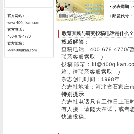
发表周期：
邮发代号：
官方网站：
www.400qikan.com
官方电话：
教育实践与研究投稿电话是什么？
400-678-4770
权威解答
：
官方邮箱：
查稿电话：400-678-47
kf@400qikan.com
联系客服索取。)
投稿邮箱：kf@400qika
箱，请联系客服索取。)
杂志创刊时间：1998年
杂志社地址：河北省石家庄市
特别提示
杂志社电话只有工作日上班
有人接，请隔天在试，或者
快速投稿。