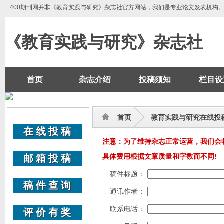
400期刊网并非《教育实践与研究》杂志社官方网站，我们是专业论文发表机构
《教育实践与研究》杂志社
首页
杂志介绍
投稿须知
栏目设
首页
教育实践与研究在线投
在线投稿
注意：为了维持杂志正常运营，我们会
具体费用根据文章质量和字数而不同!
邮箱投稿
稿件标题：
稿件查询
通讯作者：
联系电话：
评价有奖