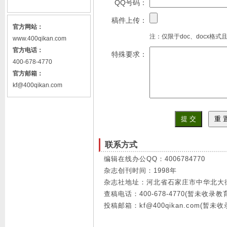
QQ号码：
稿件上传：
官方网站：
注：仅限于doc、docx格式
www.400qikan.com
官方电话：
特殊要求：
400-678-4770
官方邮箱：
kf@400qikan.com
联系方式
编辑在线办公QQ：4006784770
杂志创刊时间：1998年
杂志社地址：河北省石家庄市中华北大街
查稿电话：400-678-4770(暂未
投稿邮箱：kf@400qikan.com